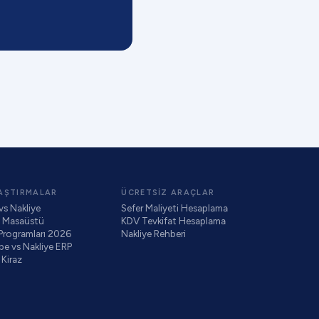
AŞTIRMALAR
ÜCRETSIZ ARAÇLAR
 vs Nakliye
Sefer Maliyeti Hesaplama
s Masaüstü
KDV Tevkifat Hesaplama
 Programları 2026
Nakliye Rehberi
e vs Nakliye ERP
 Kiraz