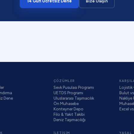
14 Gün Ücretsiz Dene
Bize Ulaşın
ÇÖZÜMLER
KARŞIL
ler
Sevk Pusulası Programı
Lojistik
andırma
UETDS Programı
Bulut v
iz Dene
Uluslararası Taşımacılık
Nakliye
Ön Muhasebe
Muhaseb
Konteyner Depo
Excel vs
Filo & Yakıt Takibi
Deniz Taşımacılığı
EK
İLETIŞIM
YASAL