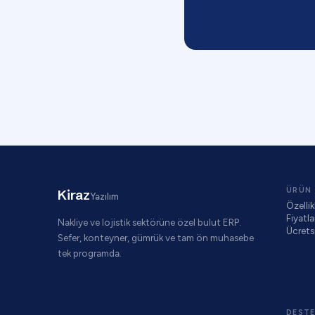
ÜRÜN
Kiraz
Yazılım
Özellik
Fiyatl
Nakliye ve lojistik sektörüne özel bulut ERP.
Ücrets
Sefer, konteyner, gümrük ve tam ön muhasebe
tek programda.
DEST