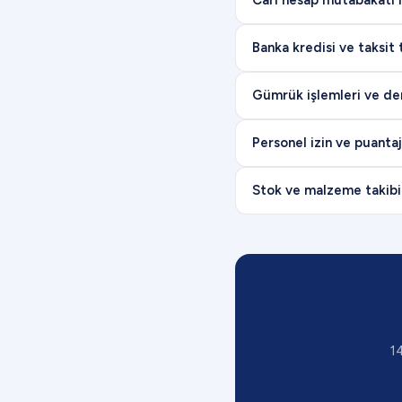
Cari hesap mutabakatı n
Banka kredisi ve taksit t
Gümrük işlemleri ve deni
Personel izin ve puantaj 
Stok ve malzeme takibi 
1