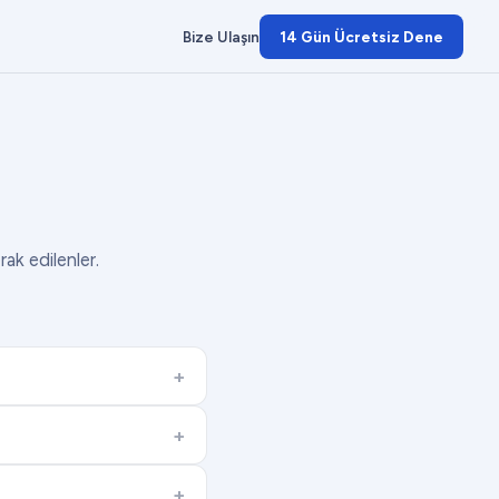
Bize Ulaşın
14 Gün Ücretsiz Dene
rak edilenler.